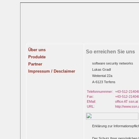
Über uns
So erreichen Sie uns
Produkte
software security networks
Partner
Lukas Gradl
Impressum / Desclaimer
Weitental 22a
A-6123 Terfens
Telefonnumnmer:
+43-512-21404
Fax:
+43-512-21404
EMail:
office AT ssn.at
URL:
http://www.ssn.
Erklärung zur Informationspflic
Der Schutz Ihrer persönlichen 